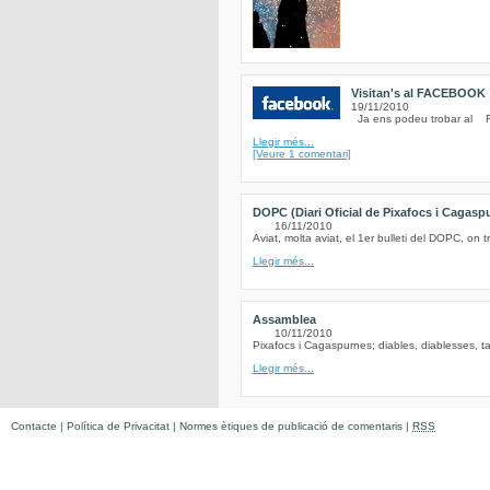
Visitan's al FACEBOOK
19/11/2010
Ja ens podeu trobar al Fe
Llegir més...
[Veure 1 comentari]
DOPC (Diari Oficial de Pixafocs i Cagasp
16/11/2010
Aviat, molta aviat, el 1er bulleti del DOPC, on t
Llegir més...
Assamblea
10/11/2010
Pixafocs i Cagaspurnes; diables, diablesses, ta
Llegir més...
Contacte
|
Política de Privacitat
|
Normes ètiques de publicació de comentaris
|
RSS