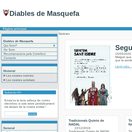
Diables de Masquefa
Pàgina principal
Noticies
Diables de Masquefa
Segu
Qui Som?
On Som
Recomanacions pels Correfocs
15/05/2020
Malgrat que 
Contacte
que la sent
Llegir més...
Historial
Les nostres notícies
Les nostres activitats
Subscriu-t'hi
Envia'ns la teva adreça de correu
electrònic si vols rebre periòdicament
els titulars de la nostra entitat !
Tradicionals Quinto de
Tr
NADAL
N
General
22/12/2019
Tradicionals Quinto de NADAL
Tr