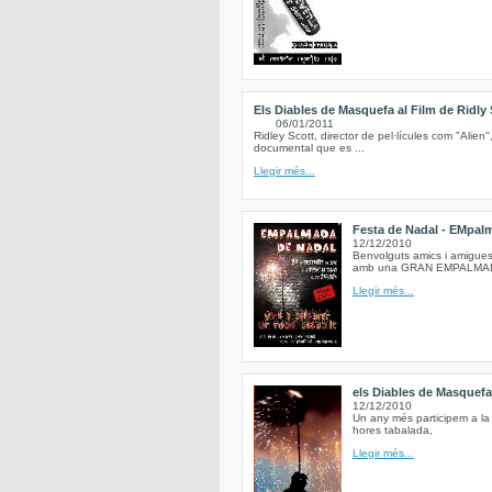
Els Diables de Masquefa al Film de Ridly 
06/01/2011
Ridley Scott, director de pel·lícules com "Alien"
documental que es ...
Llegir més...
Festa de Nadal - EMpalma
12/12/2010
Benvolguts amics i amigues 
amb una GRAN EMPALMADA a
Llegir més...
els Diables de Masquef
12/12/2010
Un any més participem a la
hores tabalada,
Llegir més...