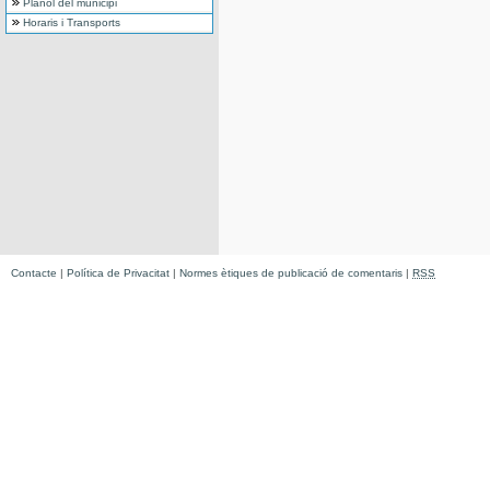
Plànol del municipi
Horaris i Transports
Contacte
|
Política de Privacitat
|
Normes ètiques de publicació de comentaris
|
RSS