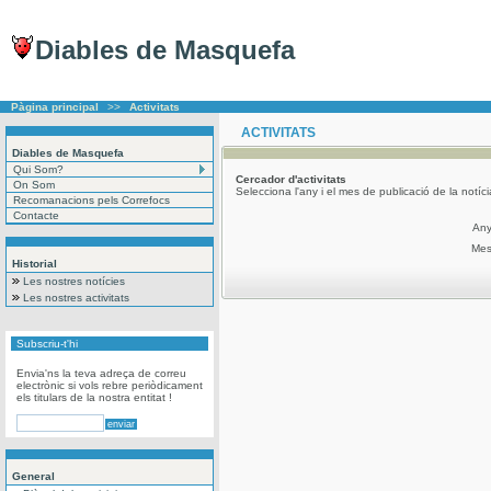
Diables de Masquefa
Pàgina principal
>>
Activitats
ACTIVITATS
Diables de Masquefa
Qui Som?
Cercador
d'activitats
On Som
Selecciona l'any i el mes de publicació de la notíc
Recomanacions pels Correfocs
Contacte
An
Me
Historial
Les nostres notícies
Les nostres activitats
Subscriu-t'hi
Envia'ns la teva adreça de correu
electrònic si vols rebre periòdicament
els titulars de la nostra entitat !
General