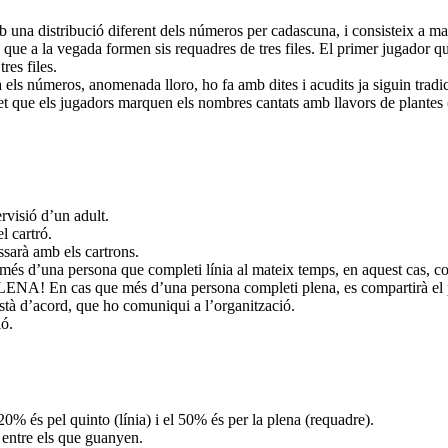
b una distribució diferent dels números per cadascuna, i consisteix a ma
c que a la vegada formen sis requadres de tres files. El primer jugador 
res files.
 els números, anomenada lloro, ho fa amb dites i acudits ja siguin tradic
et que els jugadors marquen els nombres cantats amb llavors de plantes (b
rvisió d’un adult.
l cartró.
ssarà amb els cartrons.
s d’una persona que completi línia al mateix temps, en aquest cas, co
PLENA! En cas que més d’una persona completi plena, es compartirà el 
 està d’acord, que ho comuniqui a l’organització.
ió.
0% és pel quinto (línia) i el 50% és per la plena (requadre).
i entre els que guanyen.