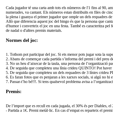
Cada jugador té una carta amb tots els números de l'1 fins al 90, am
numerades, va cantant. Els números estan distribuïts en files de cin
la plena i guanya el primer jugador que omple un dels requadres de t
Allò que diferencia aquest joc del bingo és que la persona que canta
d'humor i converteix el joc en una festa. També es caracteritza pel f
de nadal o d'altres premis materials.
Normes del joc:
1. Tothom pot participar del joc. Si ets menor pots jugar sota la supe
2. Abans de començar cada partida s’informa del premi i del preu de
3. No us heu d’aixecar de la taula, una persona de l’organització pa
4. De seguida que completeu una línia crideu QUINTO! Pot haver mé
5. De seguida que completeu un dels requadres de 3 línies crideu 
6. Es faran fotos que es penjaran a les xarxes socials, si algú no hi
7. Passar-t’ho bé!!!. Si tens qualsevol problema avisa a l’organitzac
Premis:
De l’import que es recull en cada jugada, el 30% és per Diables, el 2
- Partida a 1€. Premi metàl·lic. En cas d’empat es reparteix el prem