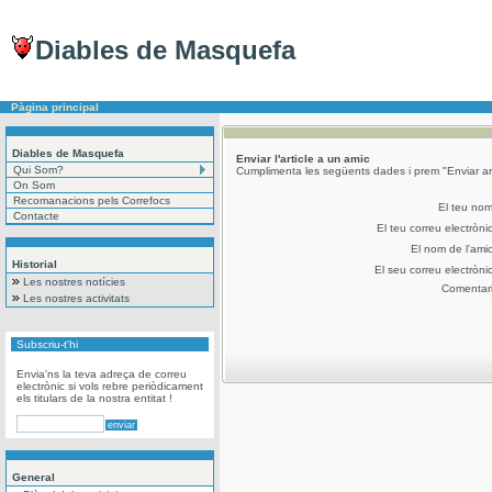
Diables de Masquefa
Pàgina principal
Diables de Masquefa
Enviar l'article a un amic
Qui Som?
Cumplimenta les següents dades i prem "Enviar art
On Som
Recomanacions pels Correfocs
El teu no
Contacte
El teu correu electròni
El nom de l'ami
Historial
El seu correu electròni
Les nostres notícies
Comentar
Les nostres activitats
Subscriu-t'hi
Envia'ns la teva adreça de correu
electrònic si vols rebre periòdicament
els titulars de la nostra entitat !
General