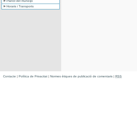
Plànol del municipi
Horaris i Transports
Contacte
|
Política de Privacitat
|
Normes ètiques de publicació de comentaris
|
RSS