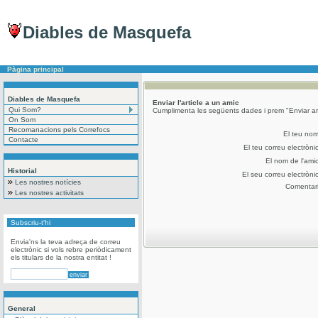
Diables de Masquefa
Pàgina principal
Diables de Masquefa
Enviar l'article a un amic
Qui Som?
Cumplimenta les següents dades i prem "Enviar art
On Som
Recomanacions pels Correfocs
El teu no
Contacte
El teu correu electròni
El nom de l'ami
Historial
El seu correu electròni
Les nostres notícies
Comentar
Les nostres activitats
Subscriu-t'hi
Envia'ns la teva adreça de correu
electrònic si vols rebre periòdicament
els titulars de la nostra entitat !
General