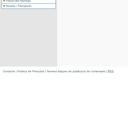
Plànol del municipi
Horaris i Transports
Contacte
|
Política de Privacitat
|
Normes ètiques de publicació de comentaris
|
RSS