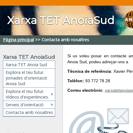
Xarxa TET AnoiaSud
Pàgina principal
>>
Contacta amb nosaltres
Si us voleu posar en contacte a
Xarxa TET AnoiaSud
Anoia Sud, podeu adreçar-vos a
Xarxa TET Anoia Sud
Tècnica de referència
: Xavier Pé
Explora el teu futur.
Jornades d'orientació
Telèfon:
93 772 78 28
Anoia Sud
Correu electrònic
:
xarxatetanoi
Explora el teu futur.
Vídeos d'experiències.
Serveis d'orientació
Contacta amb nosaltres