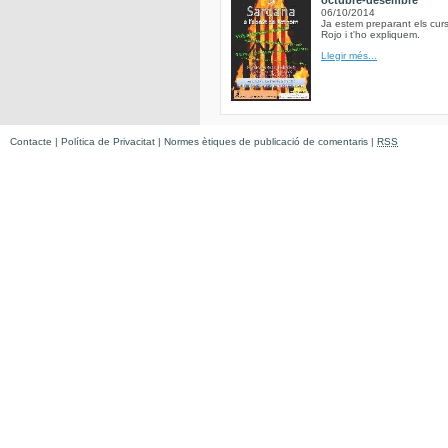
octubre-desembre
06/10/2014
Ja estem preparant els curs
Rojo i t'ho expliquem.
Llegir més...
Contacte
|
Política de Privacitat
|
Normes ètiques de publicació de comentaris
|
RSS