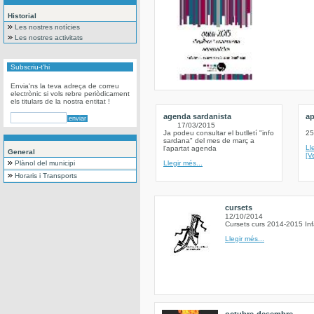
Historial
Les nostres notícies
Les nostres activitats
Subscriu-t'hi
Envia'ns la teva adreça de correu
electrònic si vols rebre periòdicament
els titulars de la nostra entitat !
agenda sardanista
ap
17/03/2015
Ja podeu consultar el butlletí "info
25
sardana" del mes de març a
Ll
l'apartat agenda
General
[V
Plànol del municipi
Llegir més...
Horaris i Transports
cursets
12/10/2014
Cursets curs 2014-2015 Inf
Llegir més...