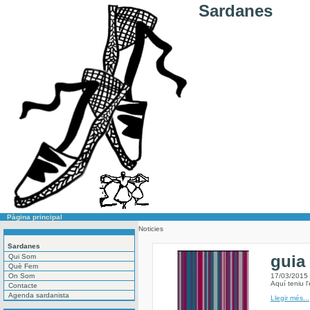
Sardanes
Pàgina principal
Noticies
Sardanes
guia
Qui Som
Què Fem
On Som
17/03/2015
Aquí teniu l
Contacte
Agenda sardanista
Llegir més...