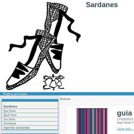
Sardanes
Pàgina principal
Noticies
Sardanes
guia
Qui Som
Què Fem
On Som
17/03/2015
Aquí teniu l
Contacte
Agenda sardanista
Llegir més...