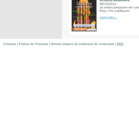
octubre-desembre
06/10/2014
Ja estem preparant els curs
Rojo i t'ho expliquem.
Llegir més...
Contacte
|
Política de Privacitat
|
Normes ètiques de publicació de comentaris
|
RSS