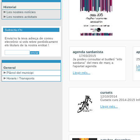
Historial
Les nostres notícies
Les nostres activitats
Subscriu-t'hi
Envia'ns la teva adreça de correu
electrònic si vols rebre periòdicament
els titulars de la nostra entitat !
agenda sardanista
ap
17/03/2015
Ja podeu consultar el butlletí "info
25
sardana" del mes de març a
Ll
l'apartat agenda
General
[V
Plànol del municipi
Llegir més...
Horaris i Transports
cursets
12/10/2014
Cursets curs 2014-2015 Inf
Llegir més...