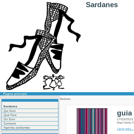
Sardanes
Pàgina principal
Noticies
Sardanes
guia
Qui Som
Què Fem
On Som
17/03/2015
Aquí teniu l
Contacte
Agenda sardanista
Llegir més...