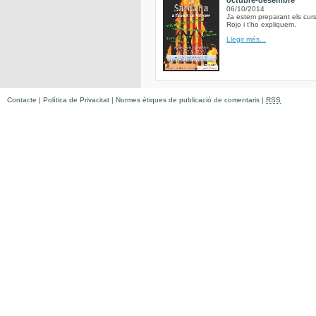
octubre-desembre
06/10/2014
Ja estem preparant els curs
Rojo i t'ho expliquem.
Llegir més...
Contacte
|
Política de Privacitat
|
Normes ètiques de publicació de comentaris
|
RSS