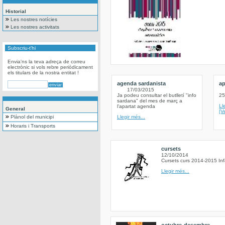
Historial
Les nostres notícies
Les nostres activitats
Subscriu-t'hi
Envia'ns la teva adreça de correu
electrònic si vols rebre periòdicament
els titulars de la nostra entitat !
agenda sardanista
ap
17/03/2015
Ja podeu consultar el butlletí "info
25
sardana" del mes de març a
Ll
l'apartat agenda
General
[V
Plànol del municipi
Llegir més...
Horaris i Transports
cursets
12/10/2014
Cursets curs 2014-2015 Inf
Llegir més...