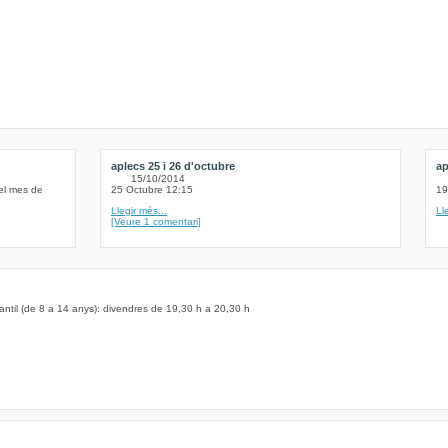
aplecs 25 i 26 d'octubre
ap
15/10/2014
del mes de
25 Octubre 12:15
19
Llegir més...
Ll
[Veure 1 comentari]
antil (de 8 a 14 anys): divendres de 19,30 h a 20,30 h