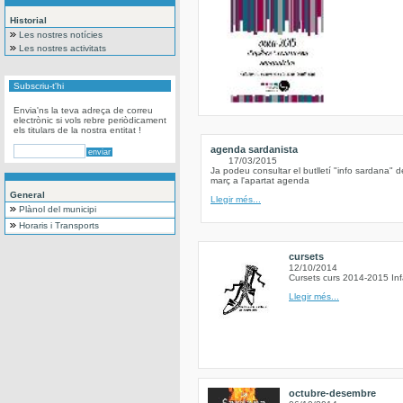
Historial
Les nostres notícies
Les nostres activitats
Subscriu-t'hi
Envia'ns la teva adreça de correu
electrònic si vols rebre periòdicament
els titulars de la nostra entitat !
agenda sardanista
17/03/2015
Ja podeu consultar el butlletí "info sardana" 
març a l'apartat agenda
General
Llegir més...
Plànol del municipi
Horaris i Transports
cursets
12/10/2014
Cursets curs 2014-2015 Inf
Llegir més...
octubre-desembre