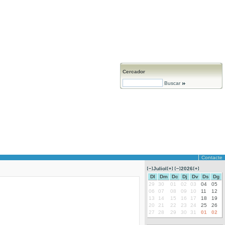
Cercador
Buscar
Contacte
Juliol
2026
Dl
Dm
Dc
Dj
Dv
Ds
Dg
29
30
01
02
03
04
05
06
07
08
09
10
11
12
13
14
15
16
17
18
19
20
21
22
23
24
25
26
27
28
29
30
31
01
02