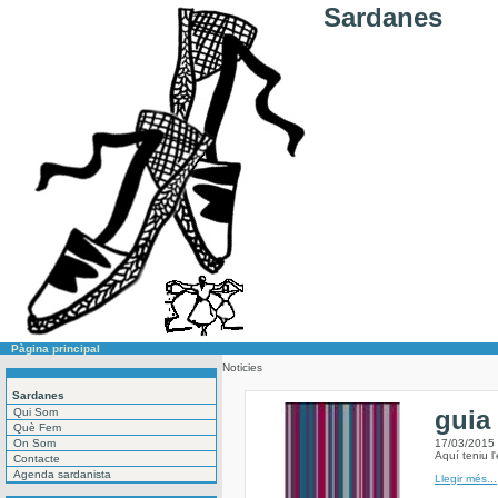
Sardanes
Pàgina principal
Noticies
Sardanes
guia
Qui Som
Què Fem
On Som
17/03/2015
Aquí teniu l
Contacte
Agenda sardanista
Llegir més...