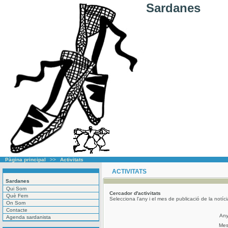
Sardanes
Pàgina principal
>>
Activitats
ACTIVITATS
Sardanes
Qui Som
Cercador
d'activitats
Què Fem
Selecciona l'any i el mes de publicació de la notíc
On Som
Contacte
An
Agenda sardanista
Me