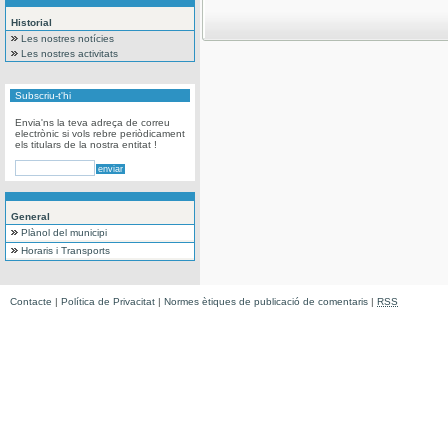
Historial
Les nostres notícies
Les nostres activitats
Subscriu-t'hi
Envia'ns la teva adreça de correu
electrònic si vols rebre periòdicament
els titulars de la nostra entitat !
General
Plànol del municipi
Horaris i Transports
Contacte
|
Política de Privacitat
|
Normes ètiques de publicació de comentaris
|
RSS