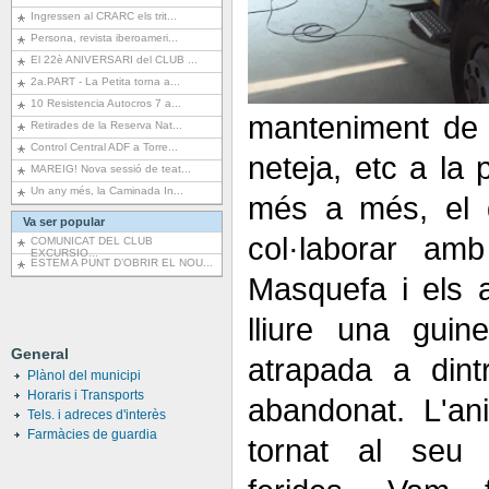
Ingressen al CRARC els trit...
Persona, revista iberoameri...
El 22è ANIVERSARI del CLUB ...
2a.PART - La Petita torna a...
10 Resistencia Autocros 7 a...
manteniment de ve
Retirades de la Reserva Nat...
Control Central ADF a Torre...
neteja, etc a la
MAREIG! Nova sessió de teat...
Un any més, la Caminada In...
més a més, el 
Va ser popular
col·laborar amb
COMUNICAT DEL CLUB
EXCURSIO...
ESTEM A PUNT D’OBRIR EL NOU...
Masquefa i els a
lliure una gui
General
atrapada a dintr
Plànol del municipi
Horaris i Transports
abandonat. L'an
Tels. i adreces d'interès
Farmàcies de guardia
tornat al seu