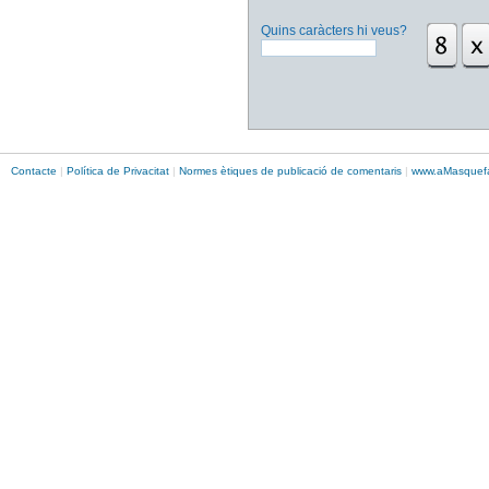
Quins caràcters hi veus?
Contacte
|
Política de Privacitat
|
Normes ètiques de publicació de comentaris
|
www.
aMasque