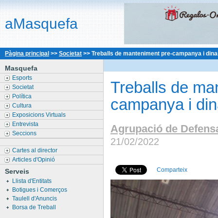
aMasquefa
Pàgina principal
>>
Societat
>>
Treballs de manteniment pre-campanya i din
Masquefa
Esports
Treballs de ma
Societat
Política
campanya i di
Cultura
Exposicions Virtuals
Entrevista
Agrupació de Defens
Seccions
21/02/2022
Cartes al director
Articles d'Opinió
Comparteix
Serveis
Llista d'Entitats
Botigues i Comerços
Taulell d'Anuncis
Borsa de Treball