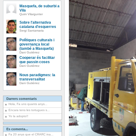
Masquefa, de suburbi a
Vila
Quim Vilargunter
Sobre l'alternativa
catalana d'esquerres
Sergi Santamaria
Polítiques culturals i
governança local
(també a Masquefa)
Dani Gutiérrez
Cooperar és facilitar
que passin coses
Dani Gutiérrez
Nous paradigmes: la
transversalitat
Dani Gutiérrez
Darrers comentaris
Hola, Fa uns quants anys...
Encara tens les tortugues s...
Yo la adopto!!
Es comenta...
Fa 20 anys que el CRARC ina...