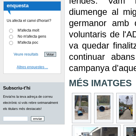
ferides. Vam f
enquesta
diumenge al mi
germanor amb qu
Us afecta el canvi d'horari?
M'afecta molt
voluntaris de l'A
No m'afecta gens
M'afecta poc
va quedar finali
continuar aban
Veure resultats
campanya d'aques
Altres enquestes ...
MÉS IMATGES
Subscriu-t'hi
Envia'ns la teva adreça de correu
electrònic si vols rebre setmanalment
els titulars més destacats!