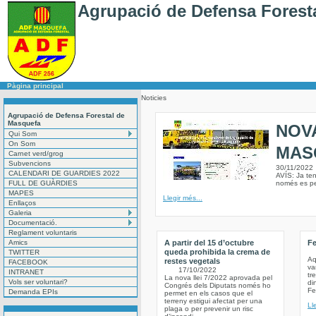
Agrupació de Defensa Forest
Pàgina principal
Noticies
Agrupació de Defensa Forestal de
Masquefa
NOV
Qui Som
On Som
MAS
Carnet verd/grog
Subvencions
30/11/2022
CALENDARI DE GUARDIES 2022
AVÍS: Ja te
FULL DE GUÀRDIES
només es pe
MAPES
Llegir més...
Enllaços
Galeria
Documentació.
Reglament voluntaris
Amics
A partir del 15 d’octubre
Fe
queda prohibida la crema de
TWITTER
Aq
restes vegetals
FACEBOOK
va
17/10/2022
INTRANET
tr
La nova llei 7/2022 aprovada pel
Vols ser voluntari?
di
Congrés dels Diputats només ho
Fe
Demanda EPIs
permet en els casos que el
terreny estigui afectat per una
Ll
plaga o per prevenir un risc