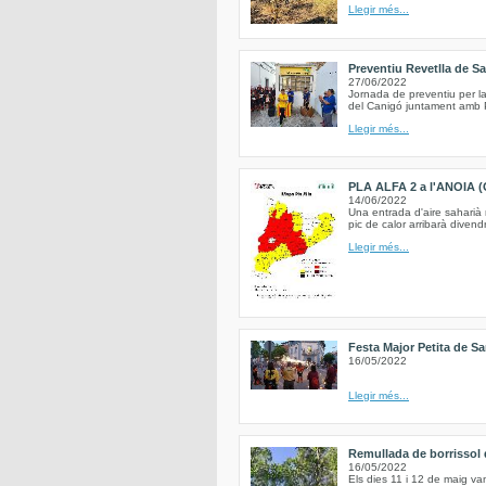
Llegir més...
Preventiu Revetlla de S
27/06/2022
Jornada de preventiu per la
del Canigó juntament amb Pr
Llegir més...
PLA ALFA 2 a l'ANOIA (
14/06/2022
Una entrada d'aire saharià
pic de calor arribarà divend
Llegir més...
Festa Major Petita de Sa
16/05/2022
Llegir més...
Remullada de borrissol d
16/05/2022
Els dies 11 i 12 de maig va