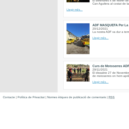
El divendres 4 de febrer de
Can Aguilera al costat de la
Llegir més...
ADF MASQUEFA Per La 
20/12/2021
La nostra ADF va dur a term
Llegir més...
Curs de Motoserres AD
29/11/2021
El dissabte 27 de Novembre 
de motoserres on hem après
Llegir més...
Contacte
|
Política de Privacitat
|
Normes ètiques de publicació de comentaris
|
RSS