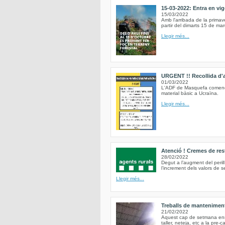
15-03-2022: Entra en vig
15/03/2022
Amb l'arribada de la primav
partir del dimarts 15 de mar
Llegir més...
URGENT !! Recollida d'al
01/03/2022
L'ADF de Masquefa comence
material bàsic a Ucraïna.
Llegir més...
Atenció ! Cremes de res
28/02/2022
Degut a l’augment del peri
l’increment dels valors de 
Llegir més...
Treballs de mantenimen
21/02/2022
Aquest cap de setmana ens h
taller, neteja, etc a la pre