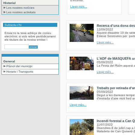
d’incendi.
Historial
Llegir més...
Les nostres notícies
Les nostres activitats
Subscriu-t'hi
Recerca d'una dona des
12/09/2022
Aquest dissabte 10 de set
Envia'ns la teva adreça de correu
Esteve Sesrovires per part
electrònic si vols rebre periòdicament
els titulars de la nostra entitat !
Llegir més...
L'ADF de MASQUEFA us c
General
05/09/2022
La Festa del Raïm aquest a
Plànol del municipi
Horaris i Transports
Llegir més...
Treballs per retirada d'
05/09/2022
Degut a les darreres tempe
d'entrada d'aire molt fred a
Llegir més...
Incendi forestal a Can Q
11/07/2022
Divendres 8 de juliol cap a 
Maladeta de Can Quiseró (