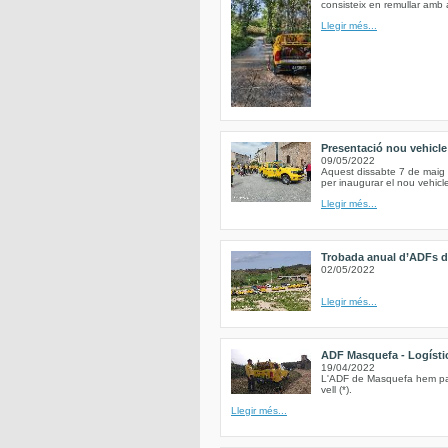
consisteix en remullar amb 
Llegir més...
Presentació nou vehicl
09/05/2022
Aquest dissabte 7 de maig 
per inaugurar el nou vehic
Llegir més...
Trobada anual d’ADFs de
02/05/2022
Llegir més...
ADF Masquefa - Logística
19/04/2022
L'ADF de Masquefa hem parti
vell (*).
Llegir més...