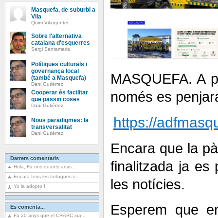
Masquefa, de suburbi a
Vila
Quim Vilargunter
Sobre l'alternativa
catalana d'esquerres
Sergi Santamaria
Polítiques culturals i
governança local
MASQUEFA. A part
(també a Masquefa)
Dani Gutiérrez
només es penjara
Cooperar és facilitar
que passin coses
Dani Gutiérrez
https://adfmasqu
Nous paradigmes: la
transversalitat
Dani Gutiérrez
Encara que la pà
Darrers comentaris
finalitzada ja es 
Hola, Fa uns quants anys...
Encara tens les tortugues s...
les notícies.
Yo la adopto!!
Esperem que en
Es comenta...
Fa 20 anys que el CRARC ina...