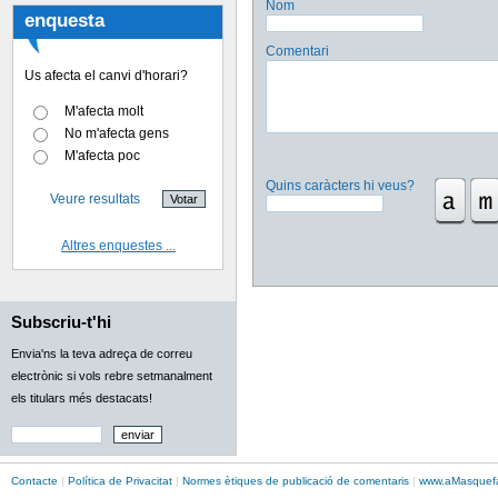
Nom
enquesta
Comentari
Us afecta el canvi d'horari?
M'afecta molt
No m'afecta gens
M'afecta poc
Quins caràcters hi veus?
Veure resultats
Altres enquestes ...
Subscriu-t'hi
Envia'ns la teva adreça de correu
electrònic si vols rebre setmanalment
els titulars més destacats!
Contacte
|
Política de Privacitat
|
Normes ètiques de publicació de comentaris
|
www.
aMasque