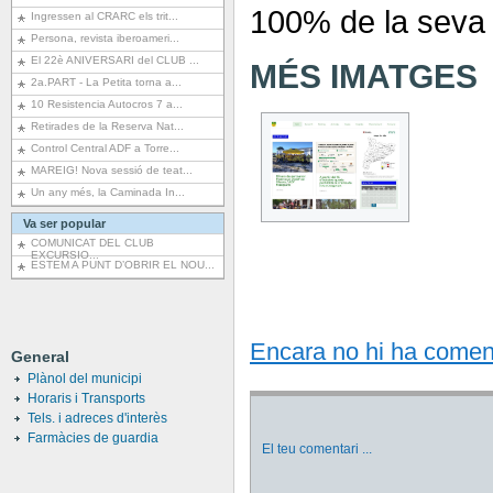
100% de la seva 
Ingressen al CRARC els trit...
Persona, revista iberoameri...
El 22è ANIVERSARI del CLUB ...
MÉS IMATGES
2a.PART - La Petita torna a...
10 Resistencia Autocros 7 a...
Retirades de la Reserva Nat...
Control Central ADF a Torre...
MAREIG! Nova sessió de teat...
Un any més, la Caminada In...
Va ser popular
COMUNICAT DEL CLUB
EXCURSIO...
ESTEM A PUNT D’OBRIR EL NOU...
Encara no hi ha comentar
General
Plànol del municipi
Horaris i Transports
Tels. i adreces d'interès
Farmàcies de guardia
El teu comentari
...