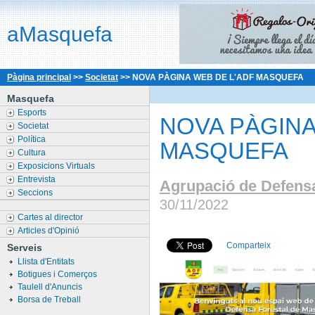
aMasquefa
Pàgina principal
>>
Societat
>>
NOVA PÀGINA WEB DE L'ADF MASQUEFA
Masquefa
Esports
NOVA PÀGINA
Societat
Política
MASQUEFA
Cultura
Exposicions Virtuals
Entrevista
Agrupació de Defens
Seccions
30/11/2022
Cartes al director
Articles d'Opinió
Comparteix
Serveis
Llista d'Entitats
Botigues i Comerços
Taulell d'Anuncis
Borsa de Treball