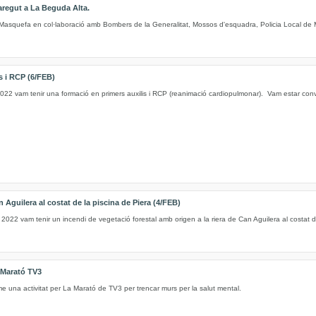
regut a La Beguda Alta.
 Masquefa en col·laboració amb Bombers de la Generalitat, Mossos d'esquadra, Policia Local de M
s i RCP (6/FEB)
022 vam tenir una formació en primers auxilis i RCP (reanimació cardiopulmonar). Vam estar convi
n Aguilera al costat de la piscina de Piera (4/FEB)
 2022 vam tenir un incendi de vegetació forestal amb origen a la riera de Can Aguilera al costat d
Marató TV3
e una activitat per La Marató de TV3 per trencar murs per la salut mental.