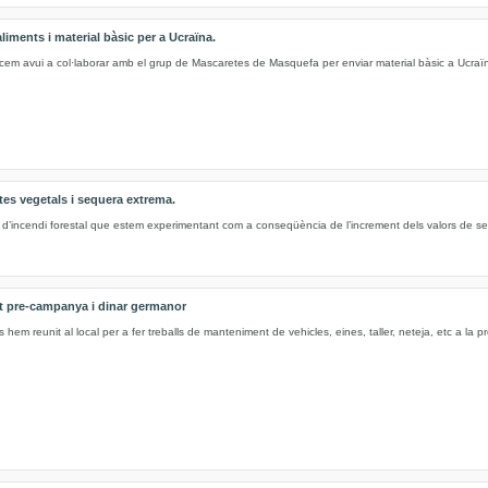
iments i material bàsic per a Ucraïna.
 avui a col·laborar amb el grup de Mascaretes de Masquefa per enviar material bàsic a Ucraï
tes vegetals i sequera extrema.
l d’incendi forestal que estem experimentant com a conseqüència de l’increment dels valors de s
t pre-campanya i dinar germanor
em reunit al local per a fer treballs de manteniment de vehicles, eines, taller, neteja, etc a la