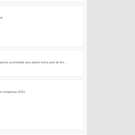
na.
equera acumulada que pateix bona part de les ...
 pre-campanya 2022.