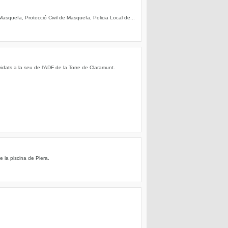
asquefa, Protecció Civil de Masquefa, Policia Local de...
dats a la seu de l'ADF de la Torre de Claramunt.
e la piscina de Piera.