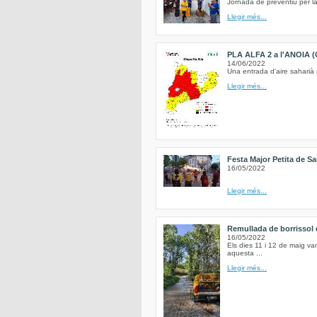
Jornada de preventiu per la
Llegir més...
PLA ALFA 2 a l'ANOIA (
14/06/2022
Una entrada d'aire saharià 
Llegir més...
Festa Major Petita de Sa
16/05/2022
Llegir més...
Remullada de borrissol d
16/05/2022
Els dies 11 i 12 de maig va
aquesta ...
Llegir més...