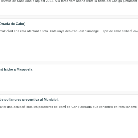
 revetlla de Sant Joan d'aquest 2022. A la tarda vam anar a rebre la flama del Canigó juntament 
Onada de Calor)
molt càlid ens està afectant a tota Catalunya des d'aquest diumenge. El pic de calor arribarà di
nt Isidre a Masquefa
e pollancres preventiva al Municipi.
m fer una actuació sota les pollancres del camí de Can Parellada que consisteix en remullar amb 