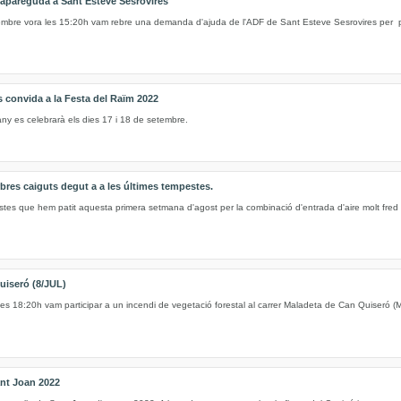
apareguda a Sant Esteve Sesrovires
embre vora les 15:20h vam rebre una demanda d'ajuda de l'ADF de Sant Esteve Sesrovires per p
onvida a la Festa del Raïm 2022
ny es celebrarà els dies 17 i 18 de setembre.
arbres caiguts degut a a les últimes tempestes.
stes que hem patit aquesta primera setmana d'agost per la combinació d'entrada d'aire molt fred
uiseró (8/JUL)
 les 18:20h vam participar a un incendi de vegetació forestal al carrer Maladeta de Can Quiseró (
ant Joan 2022