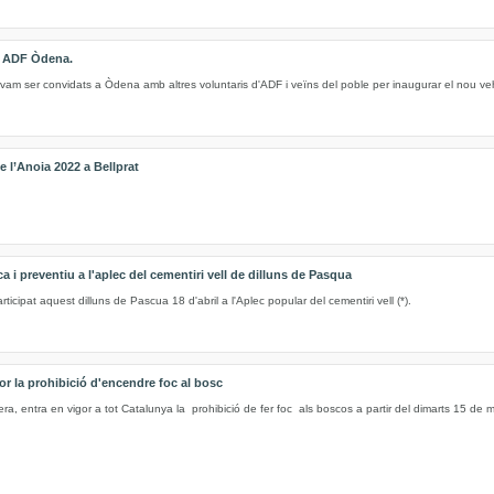
e ADF Òdena.
vam ser convidats a Òdena amb altres voluntaris d'ADF i veïns del poble per inaugurar el nou ve
 l’Anoia 2022 a Bellprat
 i preventiu a l'aplec del cementiri vell de dilluns de Pasqua
cipat aquest dilluns de Pascua 18 d'abril a l'Aplec popular del cementiri vell (*).
or la prohibició d'encendre foc al bosc
ra, entra en vigor a tot Catalunya la prohibició de fer foc als boscos a partir del dimarts 15 de ma