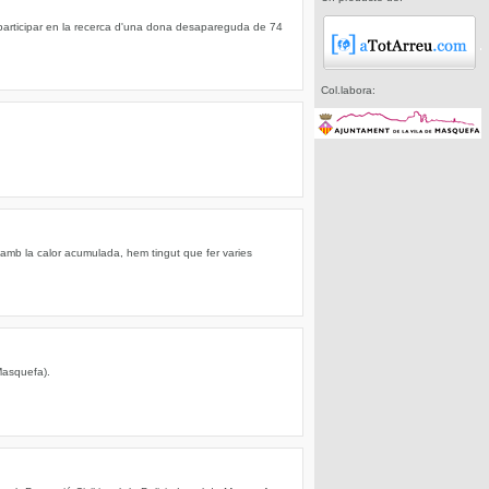
articipar en la recerca d'una dona desapareguda de 74
Col.labora:
 amb la calor acumulada, hem tingut que fer varies
Masquefa).