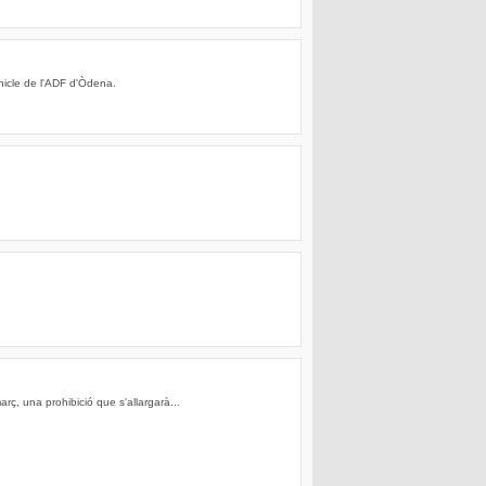
hicle de l'ADF d'Òdena.
rç, una prohibició que s'allargarà...