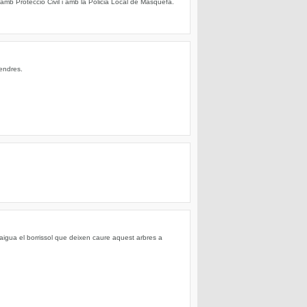
amb Protecció Civil i amb la Policia Local de Masquefa.
vendres.
aigua el borrissol que deixen caure aquest arbres a