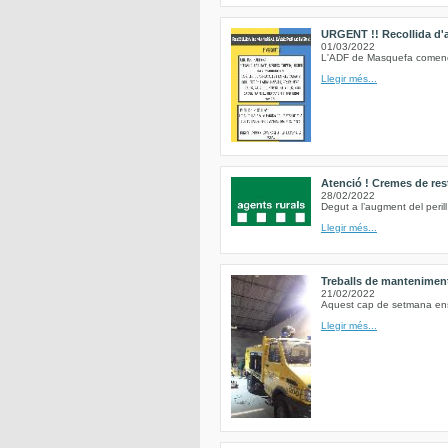
URGENT !! Recollida d'al
01/03/2022
L'ADF de Masquefa comencem
Llegir més...
Atenció ! Cremes de res
28/02/2022
Degut a l’augment del peril
Llegir més...
Treballs de mantenimen
21/02/2022
Aquest cap de setmana ens h
Llegir més...