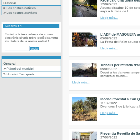
Recerca d'una dona des
Historial
12/09/2022
Aquest dissabte 10 de set
Les nostres notícies
anys a la zona de L...
Les nostres activitats
Llegir més...
Subscriu-t'hi
Envia'ns la teva adreça de correu
L'ADF de MASQUEFA us c
electrònic si vols rebre periòdicament
05/09/2022
els titulars de la nostra entitat !
La Festa del Raïm aquest a
Llegir més...
General
Treballs per retirada d'
Plànol del municipi
05/09/2022
Degut a les darreres tempe
Horaris i Transports
sortides al munici...
Llegir més...
Incendi forestal a Can Q
11/07/2022
Divendres 8 de juliol cap a
Llegir més...
Preventiu Revetlla de S
27/06/2022