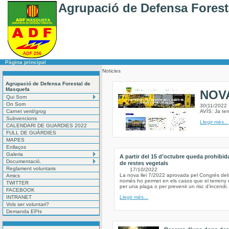
Agrupació de Defensa Forest
Pàgina principal
Noticies
Agrupació de Defensa Forestal de
Masquefa
NOV
Qui Som
On Som
30/11/2022
Carnet verd/grog
AVÍS: Ja te
Subvencions
Llegir més...
CALENDARI DE GUARDIES 2022
FULL DE GUÀRDIES
MAPES
Enllaços
Galeria
A partir del 15 d’octubre queda prohibid
Documentació.
de restes vegetals
Reglament voluntaris
17/10/2022
La nova llei 7/2022 aprovada pel Congrés del
Amics
només ho permet en els casos que el terreny e
TWITTER
per una plaga o per prevenir un risc d’incendi.
FACEBOOK
INTRANET
Llegir més...
Vols ser voluntari?
Demanda EPIs