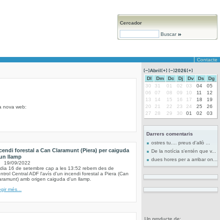
Cercador
Buscar
Contacte
Abril
2026
Dl
Dm
Dc
Dj
Dv
Ds
Dg
30
31
01
02
03
04
05
06
07
08
09
10
11
12
13
14
15
16
17
18
19
20
21
22
23
24
25
26
la nova web:
27
28
29
30
01
02
03
Darrers comentaris
ostres tu.... preus d'allò ...
cendi forestal a Can Claramunt (Piera) per caiguda
De la notícia s'entén que v...
un llamp
dues hores per a arribar on...
19/09/2022
 dia 16 de setembre cap a les 13:52 rebem des de
ntrol Central ADF l'avís d'un incendi forestal a Piera (Can
aramunt) amb origen caiguda d'un llamp.
egir més...
Un producte de: