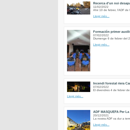
Recerca d'un noi desapa
11/02/2022
Ahir 10 de febrer, l'ADF de
Llegir més...
Formación primer auxili
07/02/2022
Diumenge 6 de febrer del 2
Llegir més...
Incendi forestal riera Ca
07/02/2022
El divendres 4 de febrer de
Llegir més...
ADF MASQUEFA Per La 
20/12/2021
La nostra ADF va dur a term
Llegir més...