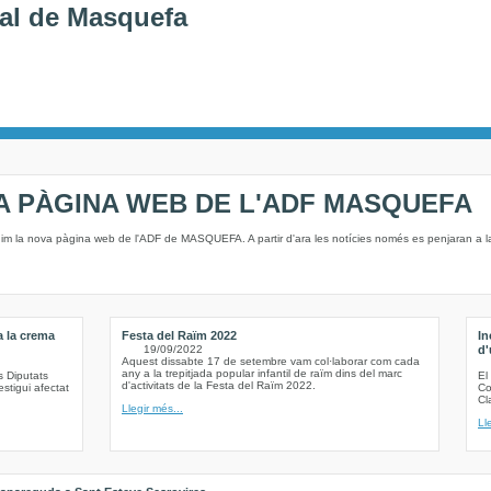
al de Masquefa
A PÀGINA WEB DE L'ADF MASQUEFA
nim la nova pàgina web de l'ADF de MASQUEFA. A partir d'ara les notícies només es penjaran a 
a la crema
Festa del Raïm 2022
In
19/09/2022
d'
Aquest dissabte 17 de setembre vam col·laborar com cada
any a la trepitjada popular infantil de raïm dins del marc
s Diputats
El
d'activitats de la Festa del Raïm 2022.
stigui afectat
Co
Cl
Llegir més...
Ll