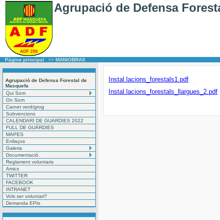
Agrupació de Defensa Forest
Pàgina principal
>>
MANIOBRAS
Instal.lacions_forestals1.pdf
Agrupació de Defensa Forestal de
Masquefa
Instal.lacions_forestals_llargues_2.pdf
Qui Som
On Som
Carnet verd/grog
Subvencions
CALENDARI DE GUARDIES 2022
FULL DE GUÀRDIES
MAPES
Enllaços
Galeria
Documentació.
Reglament voluntaris
Amics
TWITTER
FACEBOOK
INTRANET
Vols ser voluntari?
Demanda EPIs