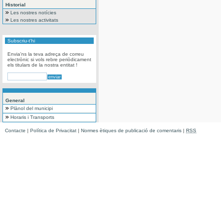
Historial
Les nostres notícies
Les nostres activitats
Subscriu-t'hi
Envia'ns la teva adreça de correu
electrònic si vols rebre periòdicament
els titulars de la nostra entitat !
General
Plànol del municipi
Horaris i Transports
Contacte
|
Política de Privacitat
|
Normes ètiques de publicació de comentaris
|
RSS