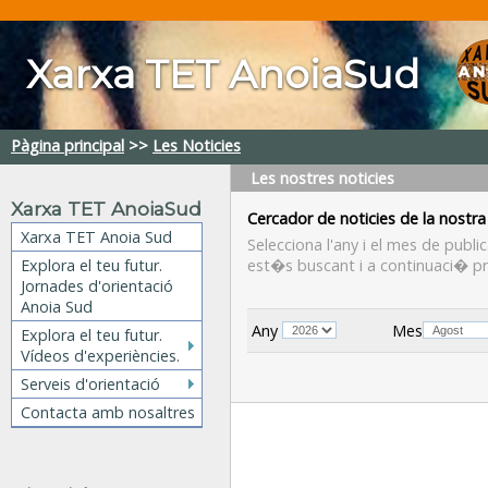
Xarxa TET AnoiaSud
Pàgina principal
>>
Les Noticies
Les nostres
noticies
Xarxa TET AnoiaSud
Cercador
de noticies
de la nostra
Xarxa TET Anoia Sud
Selecciona l'any i el mes de publ
Explora el teu futur.
est�s buscant i a continuaci� pr
Jornades d'orientació
Anoia Sud
Any
Mes
Explora el teu futur.
Vídeos d'experiències.
Serveis d'orientació
Contacta amb nosaltres