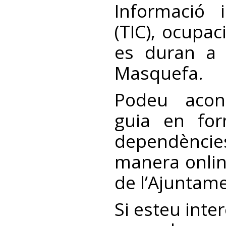
Informació 
(TIC), ocupac
es duran a
Masquefa.
Podeu acon
guia en fo
dependèncie
manera onlin
de l’Ajuntam
Si esteu inte