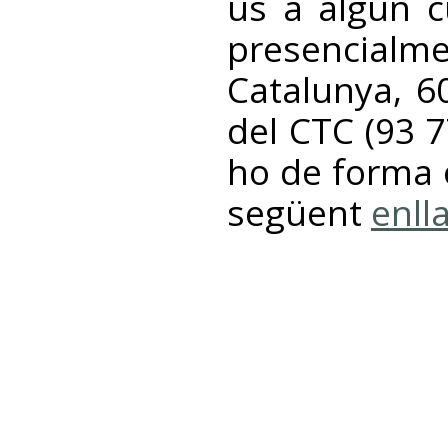
us a algun c
presencial
Catalunya, 60
del CTC (93 7
ho de forma o
següent
enll