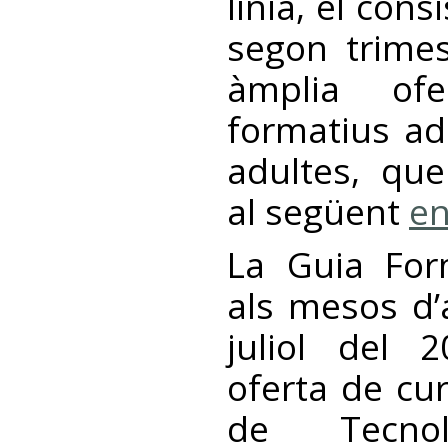
línia, el cons
segon trime
àmplia of
formatius ad
adultes, qu
al següent
en
La Guia For
als mesos d’a
juliol del 
oferta de cu
de Tecno