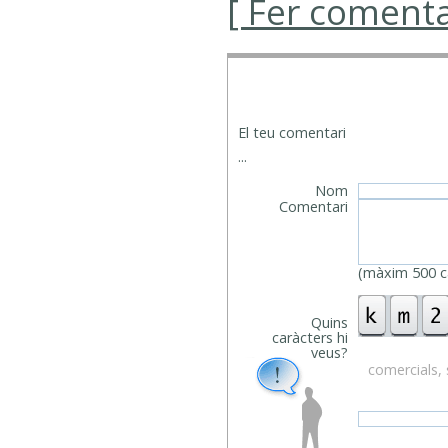
[ Fer comenta
El teu comentari
...
Nom
Comentari
(màxim 500 ca
Quins
caràcters hi
veus?
comercials, 