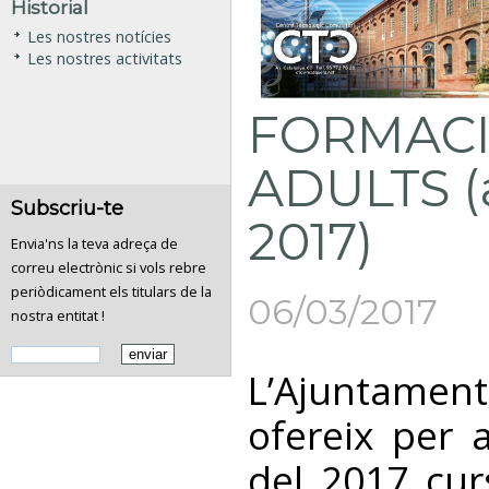
Historial
Les nostres notícies
Les nostres activitats
FORMACI
ADULTS (a
Subscriu-te
2017)
Envia'ns la teva adreça de
correu electrònic si vols rebre
periòdicament els titulars de la
06/03/2017
nostra entitat !
L’Ajuntame
ofereix per 
del 2017 cur